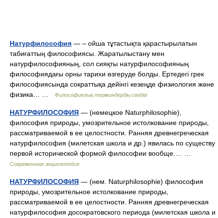
Натурфилософия
— – ойша тұтастықта қарастырылатын
табиғаттың философиясы. Жаратылыстану мен
натурфилософияның, сол сияқты натурфилософияның
философиядағы орны тарихи өзгеруде болды. Ертедегі грек
философиясында сократтықа дейінгі кезеңде физиология және
физика… …
Философиялық терминдердің сөздігі
НАТУРФИЛОСОФИЯ
— (немецкое Naturphilosophie),
философия природы, умозрительное истолкование природы,
рассматриваемой в ее целостности. Ранняя древнегреческая
натурфилософия (милетская школа и др.) явилась по существу
первой исторической формой философии вообще.… …
Современная энциклопедия
НАТУРФИЛОСОФИЯ
— (нем. Naturphilosophie) философия
природы, умозрительное истолкование природы,
рассматриваемой в ее целостности. Ранняя древнегреческая
натурфилософия досократовского периода (милетская школа и