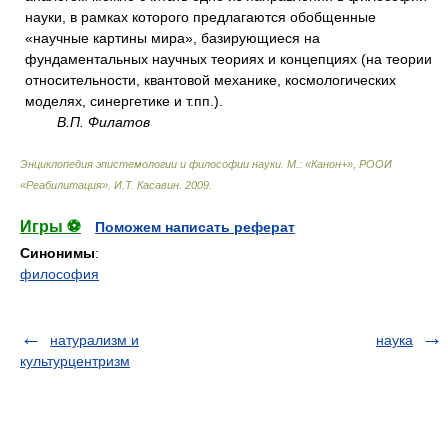
науки, в рамках которого предлагаются обобщенные
«научные картины мира», базирующиеся на
фундаментальных научных теориях и концепциях (на теории
относительности, квантовой механике, космологических
моделях, синергетике и т.пп.).
В.П. Филатов
Энциклопедия эпистемологии и философии науки. М.: «Канон+», РООИ
«Реабилитация»
.
И.Т. Касавин
.
2009
.
Игры ⚽
Поможем написать реферат
Синонимы
:
философия
натурализм и
наука
культурцентризм