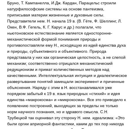
Бруно, Т. Кампанелла, И.Дж. Кардан, Парацельс строили
натурфилософские системы на основе пантеизма,
приписывая материи жизненные и духовные силы.
Представители нем. Н. начала 19 в. (В. Гёте, Ф. Шеллинг, Л.
Окен, В.Ф. Гегель, К. Г. Карус и др.) полагали, что
ньютоновское естествознание является односторонне-
механистической формой понимания природы и
противопоставляли ему Н., исходящую из идей единства духа
и природы, субъективного и объективного. Природа
представала у них как органическая целостность, а не слепой
механизм; соответственно отрицался механистический
редукционизм и примат количественных методов над
качественными. Интеллектуальная интуиция и диалектическое
развертывание понятий замещали эксперимент и причинные
объяснения. Наряду с этим в Н. восстанавливался уже
порядком забытый к 19 в. язык природных «стихий» и идея
единства «макрокосма» и «микрокосма». Все это приводило к
появлению построений, выходящих за пределы не только
норм научного познания, но и здравого смысла. С.Н.
Трубецкой так оценивал эту сторону Н. нем. идеализма: «Это
были оргии априорной фантастики, каким до тех пор никогда