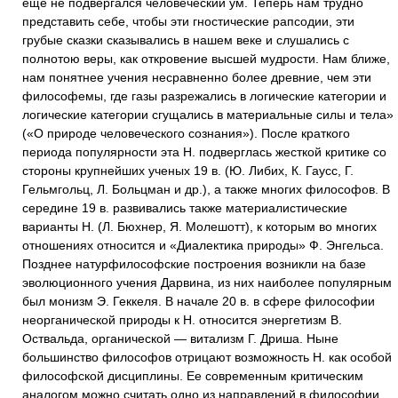
еще не подвергался человеческий ум. Теперь нам трудно
представить себе, чтобы эти гностические рапсодии, эти
грубые сказки сказывались в нашем веке и слушались с
полнотою веры, как откровение высшей мудрости. Нам ближе,
нам понятнее учения несравненно более древние, чем эти
философемы, где газы разрежались в логические категории и
логические категории сгущались в материальные силы и тела»
(«О природе человеческого сознания»). После краткого
периода популярности эта Н. подверглась жесткой критике со
стороны крупнейших ученых 19 в. (Ю. Либих, К. Гаусс, Г.
Гельмгольц, Л. Больцман и др.), а также многих философов. В
середине 19 в. развивались также материалистические
варианты Н. (Л. Бюхнер, Я. Молешотт), к которым во многих
отношениях относится и «Диалектика природы» Ф. Энгельса.
Позднее натурфилософские построения возникли на базе
эволюционного учения Дарвина, из них наиболее популярным
был монизм Э. Геккеля. В начале 20 в. в сфере философии
неорганической природы к Н. относится энергетизм В.
Оствальда, органической — витализм Г. Дриша. Ныне
большинство философов отрицают возможность Н. как особой
философской дисциплины. Ее современным критическим
аналогом можно считать одно из направлений в философии