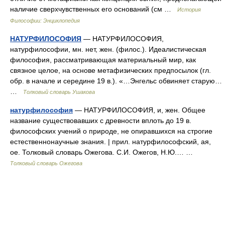
наличие сверхчувственных его оснований (см …
История
Философии: Энциклопедия
НАТУРФИЛОСОФИЯ
— НАТУРФИЛОСОФИЯ,
натурфилософии, мн. нет, жен. (филос.). Идеалистическая
философия, рассматривающая материальный мир, как
связное целое, на основе метафизических предпосылок (гл.
обр. в начале и середине 19 в.). «…Энгельс обвиняет старую…
…
Толковый словарь Ушакова
натурфилософия
— НАТУРФИЛОСОФИЯ, и, жен. Общее
название существовавших с древности вплоть до 19 в.
философских учений о природе, не опиравшихся на строгие
естественнонаучные знания. | прил. натурфилософский, ая,
ое. Толковый словарь Ожегова. С.И. Ожегов, Н.Ю.… …
Толковый словарь Ожегова