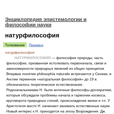
Энциклопедия эпистемологии и
философии науки
натурфилософия
Толкование
Перевод
натурфилософия
НАТУРФИЛОСОФИЯ
— философия природы; часть
философии, призванная истолковать первоначала, связи и
закономерности природных явлений из общих принципов.
Впервые понятие philosophia naturalis встречается у Сенеки; в
Англии термином «натуральная философия» до 19 в.
обозначалось теоретическое естествознание.
Родоначальниками Н. были античные философы-досократики,
которые обсуждали проблемы начала и гармонии космоса,
круговорота природных стихий, происхождение жизни и т.п. У
Аристотеля место Н. начинают занимать естественные науки.
Новый интерес к Н. приходится на эпоху Возрождения. Дж.